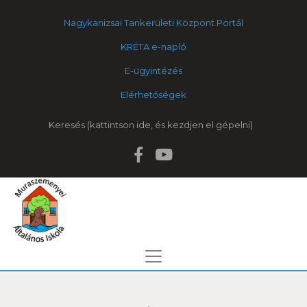
Nagykanizsai Tankerületi Központ Portál
KRÉTA e-napló
E-ügyintézés
Elérhetőségek
Keresés