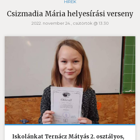
HÍREK
Csizmadia Mária helyesírási verseny
2022. november 24., csütörtök @ 13:30
Iskolánkat Ternácz Mátyás 2. osztályos,