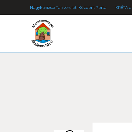
Nagykanizsai Tankerületi Központ Portál
KRÉTA e