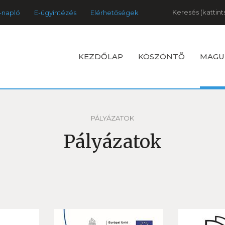
Keresés
-napló
E-ügyintézés
Elérhetőségek
KEZDŐLAP
KÖSZÖNTÕ
MAGU
PÁLYÁZATOK
Pályázatok