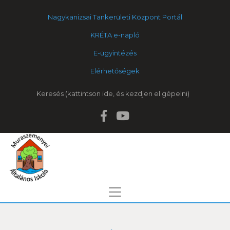
Nagykanizsai Tankerületi Központ Portál
KRÉTA e-napló
E-ügyintézés
Elérhetőségek
Keresés