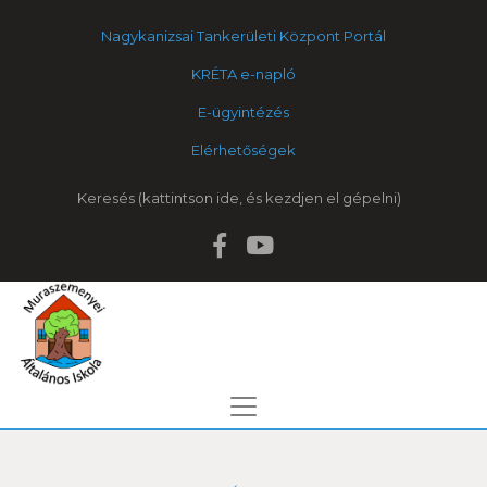
Nagykanizsai Tankerületi Központ Portál
KRÉTA e-napló
E-ügyintézés
Elérhetőségek
Keresés