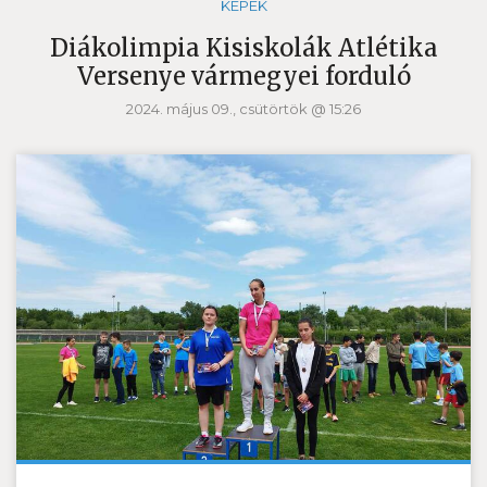
KÉPEK
Diákolimpia Kisiskolák Atlétika
Versenye vármegyei forduló
2024. május 09., csütörtök @ 15:26