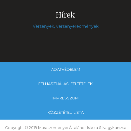
Hírek
Versenyek, versenyeredmények
ADATVÉDELEM
FELHASZNÁLÁSI FELTÉTELEK
IMPRESSZUM
KÖZZÉTÉTELI LISTA
Copyright © 2019 Muraszemenyei Általános Iskola & Nagykanizsa