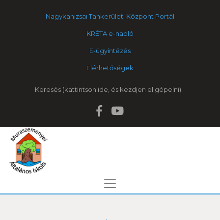
Nagykanizsai Tankerületi Központ Portál
KRÉTA e-napló
E-ügyintézés
Elérhetőségek
Keresés