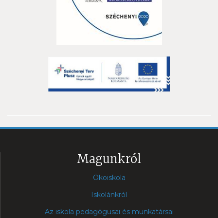
Magunkról
Ökoiskola
Iskolánkról
Az iskola pedagógusai és munkatársai