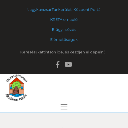
Nagykanizsai Tankerületi Központ Portál
KRÉTA e-napló
E-ügyintézés
Elérhetőségek
Keresés