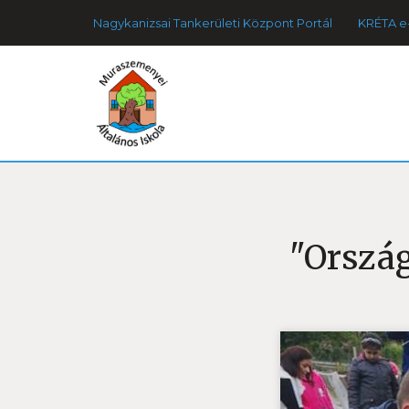
Nagykanizsai Tankerületi Központ Portál
KRÉTA e
"Ország