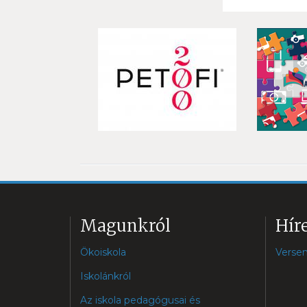
Magunkról
Hír
Ökoiskola
Verse
Iskolánkról
Az iskola pedagógusai és