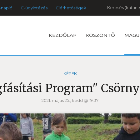
Keresés
-napló
E-ügyintézés
Elérhetőségek
KEZDŐLAP
KÖSZÖNTÕ
MAGU
KÉPEK
fásítási Program" Csörn
2021. május 25., kedd @ 19:37