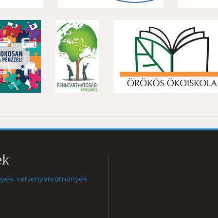
ek
nyek, versenyeredmények