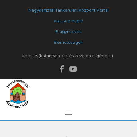
Nagykanizsai Tankerületi Központ Portál
KRÉTA e-napló
E-ügyintézés
Elérhetőségek
Keresés