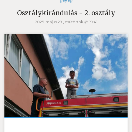
KÉPEK
Osztálykirándulás - 2. osztály
2025. május 29., csütörtök @ 19:41