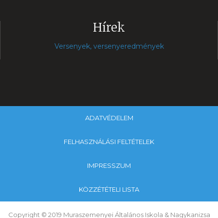
Hírek
Versenyek, versenyeredmények
ADATVÉDELEM
FELHASZNÁLÁSI FELTÉTELEK
IMPRESSZUM
KÖZZÉTÉTELI LISTA
Copyright © 2019 Muraszemenyei Általános Iskola & Nagykanizsa