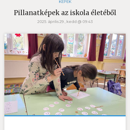
KÉPEK
Pillanatképek az iskola életéből
2025. április 29., kedd @ 09:43