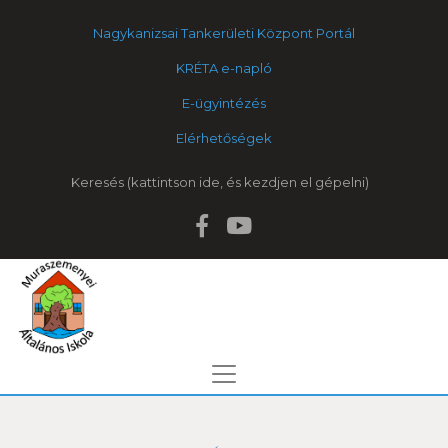
Nagykanizsai Tankerületi Központ Portál
KRÉTA e-napló
E-ügyintézés
Elérhetőségek
Keresés